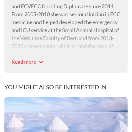
and ECVECC founding Diplomate since 2014.
From 2005-2010 she was senior clinician in ECC
medicine and helped developed the emergency
and ICU service at the Small Animal Hospital of
the Vetsuisse Faculty of Bern and from 2013-
2020 she was senior clinician and the head of
the Small Animal Intensive Care Unit at the
Read more
Small Animal Hospital of the Vetsuisse Faculty
of Zürich.
In 2021, Nadja left the university setting to
concentrate on her own company VET ECC CE
YOU MIGHT ALSO BE INTERESTED IN
(Veterinary Emergency and Critical Care
Consulting & Education).