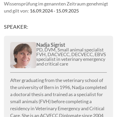
Wissensprüfung im genannten Zeitraum genehmigt
und gilt von:
16.09.2024 - 15.09.2025
SPEAKER:
Nadja Sigrist
PD, DVM, Small animal specialist
FVH, DACVECC, DECVECC, EBVS
specialist in veterinary emergency
and critical care
After graduating from the veterinary school of
the university of Bern in 1996, Nadja completed
a doctoral thesis and trained as a specialist for
small animals (FVH) before completing a
residency in Veterinary Emergency and Critical
Care. She is an ACVECC Diplomate since 2004