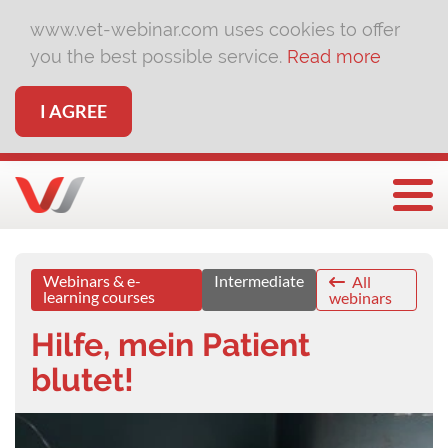
www.vet-webinar.com uses cookies to offer
you the best possible service.
Read more
I AGREE
Togg
Webinars & e-
Intermediate
All
learning courses
webinars
Hilfe, mein Patient
blutet!