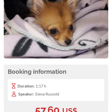
Booking information
Duration:
1:17 h
Speaker:
Elena Russold
57.60
US$