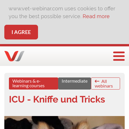
www.vet-webinar.com uses cookies to offer
you the best possible service.
Read more
I AGREE
Togg
Webinars & e-
Intermediate
All
learning courses
webinars
ICU - Kniffe und Tricks