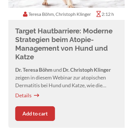
Teresa Böhm, Christoph Klinger
2:12 h
Target Hautbarriere: Moderne
Strategien beim Atopie-
Management von Hund und
Katze
Dr. Teresa Böhm
und
Dr. Christoph Klinger
zeigen in diesem Webinar zur atopischen
Dermatitis bei Hund und Katze, wie die
Hautbarriere stabilisiert und Entzündungen
Details
gezielt behandelt werden können.
Add to cart