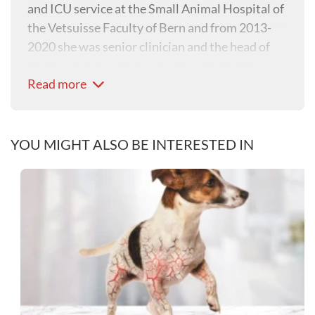
and ICU service at the Small Animal Hospital of
the Vetsuisse Faculty of Bern and from 2013-
2020 she was senior clinician and the head of
the Small Animal Intensive Care Unit at the
Read more
Small Animal Hospital of the Vetsuisse Faculty
of Zürich.
In 2021, Nadja left the university setting to
concentrate on her own company VET ECC CE
YOU MIGHT ALSO BE INTERESTED IN
(Veterinary Emergency and Critical Care
Consulting & Education).