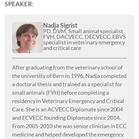
SPEAKER:
Nadja Sigrist
PD, DVM, Small animal specialist
FVH, DACVECC, DECVECC, EBVS
specialist in veterinary emergency
and critical care
After graduating from the veterinary school of
the university of Bern in 1996, Nadja completed
a doctoral thesis and trained as a specialist for
small animals (FVH) before completing a
residency in Veterinary Emergency and Critical
Care. She is an ACVECC Diplomate since 2004
and ECVECC founding Diplomate since 2014.
From 2005-2010 she was senior clinician in ECC
medicine and helped developed the emergency