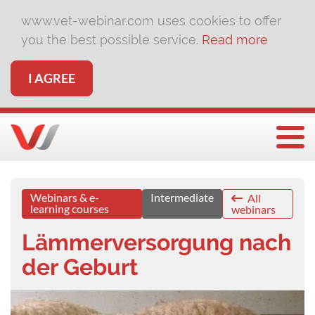
www.vet-webinar.com uses cookies to offer
you the best possible service.
Read more
I AGREE
Togg
Webinars & e-
Intermediate
All
learning courses
webinars
Lämmerversorgung nach
der Geburt