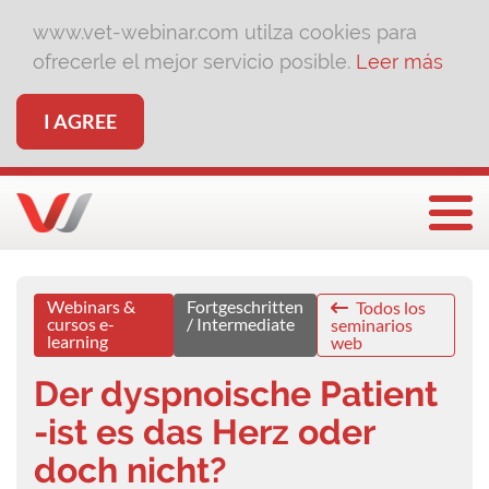
www.vet-webinar.com utilza cookies para
ofrecerle el mejor servicio posible.
Leer más
I AGREE
Togg
Webinars &
Fortgeschritten
Todos los
cursos e-
/ Intermediate
seminarios
learning
web
Der dyspnoische Patient
-ist es das Herz oder
doch nicht?