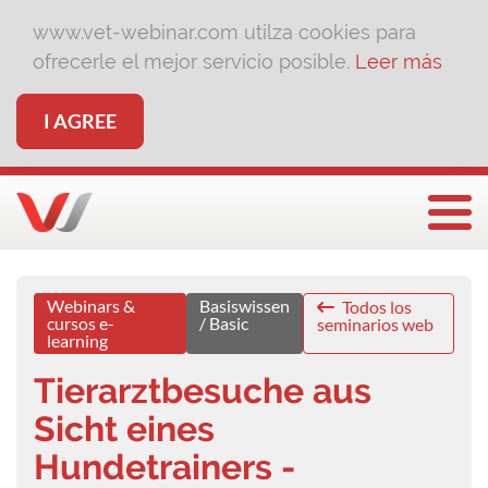
www.vet-webinar.com utilza cookies para
ofrecerle el mejor servicio posible.
Leer más
I AGREE
Togg
Webinars &
Basiswissen
Todos los
cursos e-
/ Basic
seminarios web
learning
Tierarztbesuche aus
Sicht eines
Hundetrainers -