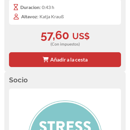
Duracion:
0:43 h
Altavoz:
Katja Krauß
57,60
US$
(Con impuestos)
Añadir a la cesta
Socio