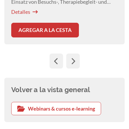
Einsatz von Besuchs-, Therapiebegleit- und
Assistenzhunden. Neben der positiven Wirkung
Detalles
auf die Gesundheit von Menschen werden die
ethischen Herausforderungen diskutiert.
AGREGAR A LA CESTA
Volver a la vista general
Webinars & cursos e-learning