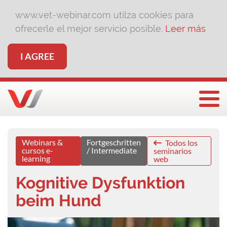
www.vet-webinar.com utilza cookies para
ofrecerle el mejor servicio posible.
Leer más
I AGREE
Togg
Webinars &
Fortgeschritten
Todos los
cursos e-
/ Intermediate
seminarios
learning
web
Kognitive Dysfunktion
beim Hund