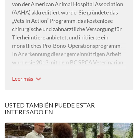
von der American Animal Hospital Association
(AAHA) akkreditiert wurde. Sie gründete das
„Vets In Action“ Programm, das kostenlose
chirurgische und zahnärztliche Versorgung für
Tierheimtiere anbietet, und initiierte ein
monatliches Pro-Bono-Operationsprogramm.
In Anerkennung dieser gemeinnützigen Arbeit
wurde sie 2013 mit dem BC SPCA Veterinarian
of the Year Award ausgezeichnet.
Leer más
Während ihrer Arbeit bei der BC SPCA
entdeckte Dr. Richter ihre große Leidenschaft
für Verhaltensmedizin. Sie führte stressarme
und angstfreie Methoden in der Klinik ein und
USTED TAMBIÉN PUEDE ESTAR
INTERESADO EN
begann eine Facharztausbildung im Bereich
Veterinärverhalten. Im Jahr 2017 gründete sie
"Pacific Veterinary Behavior Consulting"
(Vancouver, British Columbia) und wurde 2024