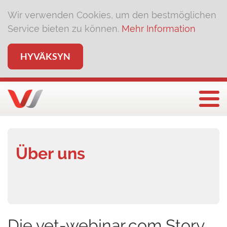
Wir verwenden Cookies, um den bestmöglichen
Service bieten zu können.
Mehr Information
HYVÄKSYN
Näyt
Über uns
Die vet-webinar.com Story