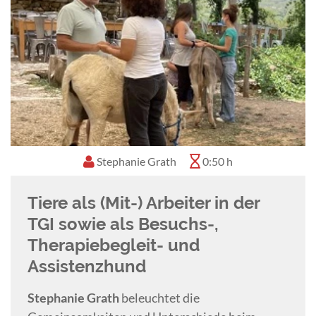
Bundestierärztekammer. Aktuell Vorsitzende
der Gesellschaft für Tierverhaltensmedizin und
–therapie (GTVMT und Präsidentin der
European Society for Clinical Veterinary
Ethology (ESVCE). Autorin zahlreicher Bücher
und Artikel zum Thema Verhalten bei
Haustieren, Training und Verhaltensproblemen.
Referentin auf nationalen und internationalen
Stephanie Grath
0:50 h
Kongressen.
Tiere als (Mit-) Arbeiter in der
TGI sowie als Besuchs-,
Therapiebegleit- und
Assistenzhund
Stephanie Grath
beleuchtet die