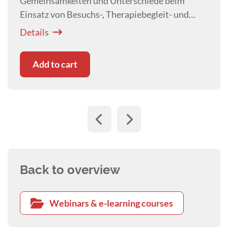
Gemeinsamkeiten und Unterschiede beim
Einsatz von Besuchs-, Therapiebegleit- und
Assistenzhunden. Neben der positiven Wirkung
Details
auf die Gesundheit von Menschen werden die
ethischen Herausforderungen diskutiert.
Add to cart
Back to overview
Webinars & e-learning courses