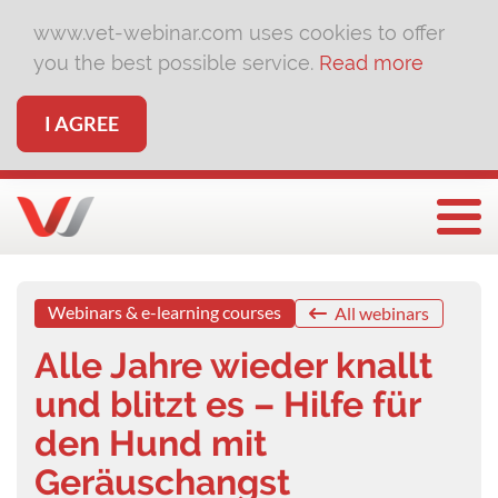
www.vet-webinar.com uses cookies to offer
you the best possible service.
Read more
I AGREE
Togg
Webinars & e-learning courses
All webinars
Alle Jahre wieder knallt
und blitzt es – Hilfe für
den Hund mit
Geräuschangst