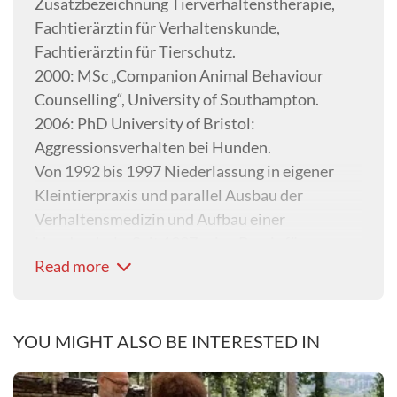
Zusatzbezeichnung Tierverhaltenstherapie,
Fachtierärztin für Verhaltenskunde,
Fachtierärztin für Tierschutz.
2000: MSc „Companion Animal Behaviour
Counselling“, University of Southampton.
2006: PhD University of Bristol:
Aggressionsverhalten bei Hunden.
Von 1992 bis 1997 Niederlassung in eigener
Kleintierpraxis und parallel Ausbau der
Verhaltensmedizin und Aufbau einer
Hundeschule. Seit 1997 reine Praxis für
Read more
Verhaltensmedizin (mit angegliederter
Hundeschule); seit 2000 als
Gemeinschaftspraxis mit Dr. Kerstin Röhrs.
Berufspolitische Tätigkeit ua. als Präsidentin
YOU MIGHT ALSO BE INTERESTED IN
der Landestierärztekammer Hamburg und
Präsidiumsmitglied in der