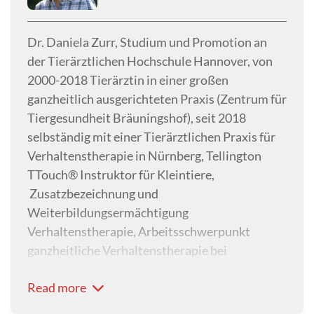
Dr. Daniela Zurr, Studium und Promotion an
der Tierärztlichen Hochschule Hannover, von
2000-2018 Tierärztin in einer großen
ganzheitlich ausgerichteten Praxis (Zentrum für
Tiergesundheit Bräuningshof), seit 2018
selbständig mit einer Tierärztlichen Praxis für
Verhaltenstherapie in Nürnberg, Tellington
TTouch® Instruktor für Kleintiere,
Zusatzbezeichnung und
Weiterbildungsermächtigung
Verhaltenstherapie, Arbeitsschwerpunkt
ganzheitliche Verhaltenstherapie bei
Haustieren und Exoten, Herausgeberin und
Read more
Autorin verschiedener Bücher und Buchkapitel,
Referentin im Rahmen der ATF-Module